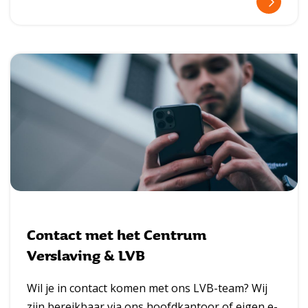
l
e
e
s
m
e
e
r
Contact met het Centrum
Verslaving & LVB
Wil je in contact komen met ons LVB-team? Wij
zijn bereikbaar via ons hoofdkantoor of eigen e-