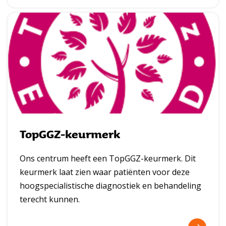
l
e
e
s
m
e
e
TopGGZ-keurmerk
r
Ons centrum heeft een TopGGZ-keurmerk. Dit
keurmerk laat zien waar patiënten voor deze
hoogspecialistische diagnostiek en behandeling
terecht kunnen.