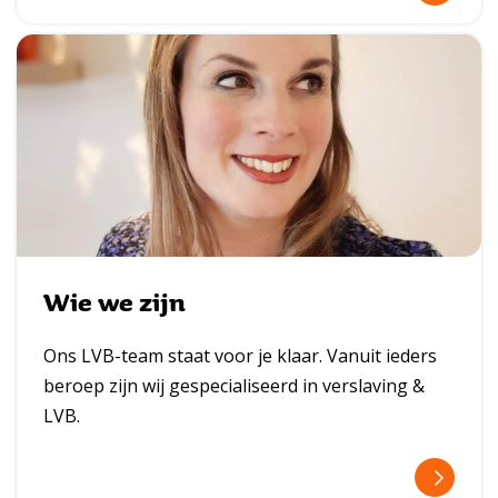
l
e
e
s
m
e
e
Wie we zijn
r
Ons LVB-team staat voor je klaar. Vanuit ieders
beroep zijn wij gespecialiseerd in verslaving &
LVB.