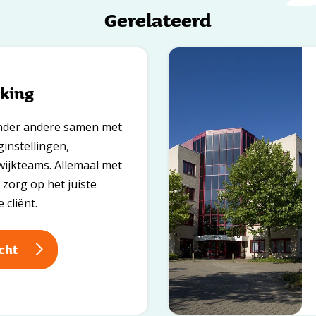
e
Gerelateerd
e
r
king
nder andere samen met
ginstellingen,
ijkteams. Allemaal met
 zorg op het juiste
cliënt.
cht