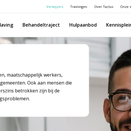
Verwijzers
Trainingen
Over Tactus
Onze s
laving
Behandeltraject
Hulpaanbod
Kennisplei
en, maatschappelijk werkers,
n gemeenten. Ook aan mensen die
rszins betrokken zijn bij de
ngsproblemen.