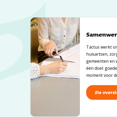
Samenwer
Tactus werkt o
huisartsen, zor
gemeenten en w
één doel: goede
moment voor de 
Zie overzi