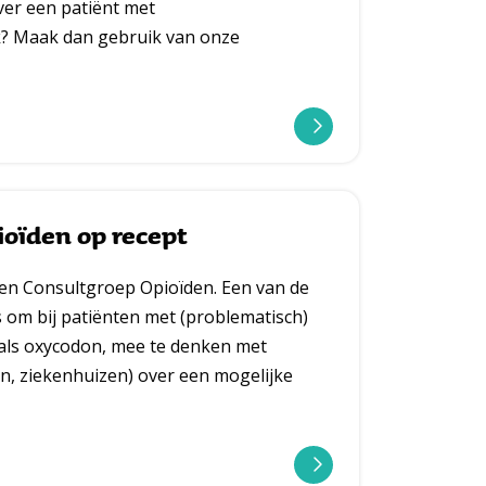
ver een patiënt met
k? Maak dan gebruik van onze
l
e
oïden op recept
e
en Consultgroep Opioïden. Een van de
s
 om bij patiënten met (problematisch)
m
als oxycodon, mee te denken met
e
n, ziekenhuizen) over een mogelijke
e
r