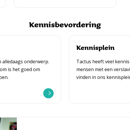
Kennisbevordering
Kennisplein
n alledaags onderwerp.
Tactus heeft veel kennis
om is het goed om
mensen met een verslavi
ben.
vinden in ons kennisplei
l
e
e