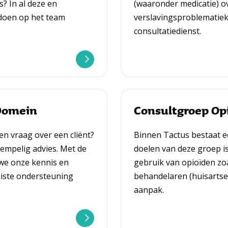
is? In al deze en
(waaronder medicatie) o
 doen op het team
verslavingsproblematie
consultatiedienst.
l
e
 Domein
Consultgroep Opi
e
en vraag over een cliënt?
Binnen Tactus bestaat e
s
rempelig advies. Met de
doelen van deze groep is
m
 we onze kennis en
gebruik van opioïden zo
e
juiste ondersteuning
behandelaren (huisartse
e
aanpak.
r