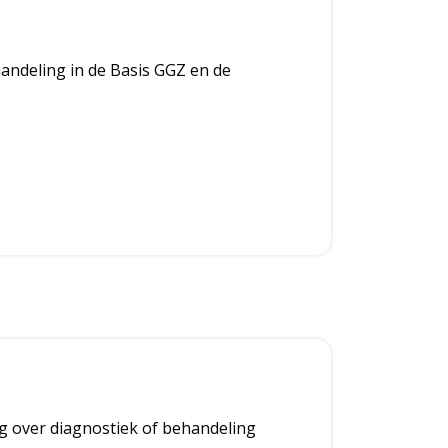
s
m
handeling in de Basis GGZ en de
e
e
r
ag over diagnostiek of behandeling