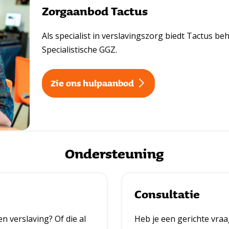
Zorgaanbod Tactus
s
m
Als specialist in verslavingszorg biedt Tactus be
e
Specialistische GGZ.
e
Zie ons hulpaanbod
r
Ondersteuning
Consultatie
en verslaving? Of die al
Heb je een gerichte vra