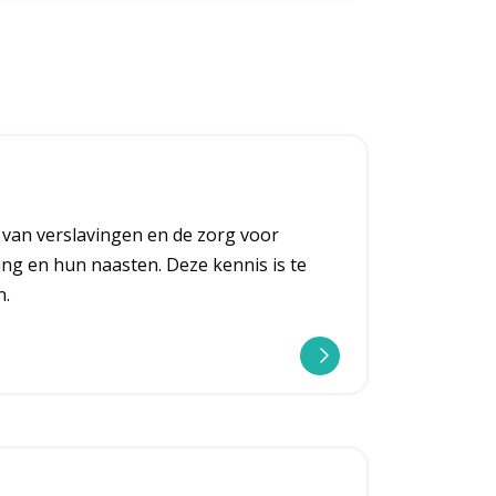
 van verslavingen en de zorg voor
ng en hun naasten. Deze kennis is te
n.
l
e
e