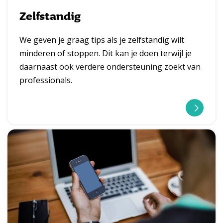
Zelfstandig
We geven je graag tips als je zelfstandig wilt
minderen of stoppen. Dit kan je doen terwijl je
daarnaast ook verdere ondersteuning zoekt van
professionals.
l
e
e
s
m
e