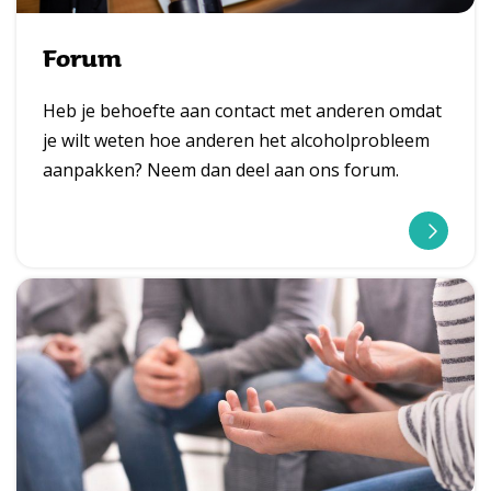
e
Forum
r
Heb je behoefte aan contact met anderen omdat
je wilt weten hoe anderen het alcoholprobleem
aanpakken? Neem dan deel aan ons forum.
l
e
e
s
m
e