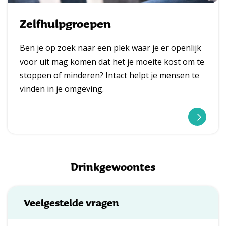
e
Zelfhulpgroepen
r
Ben je op zoek naar een plek waar je er openlijk
voor uit mag komen dat het je moeite kost om te
stoppen of minderen? Intact helpt je mensen te
vinden in je omgeving.
l
e
Drinkgewoontes
e
s
Veelgestelde vragen
m