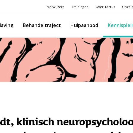
Verwijzers
Trainingen
Over Tactus
Onze s
laving
Behandeltraject
Hulpaanbod
Kennisplei
dt, klinisch neuropsycholo