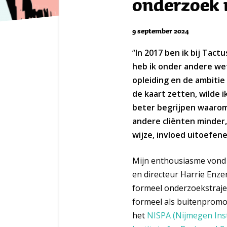
onderzoek n
9 september 2024
“
In 2017 ben ik bij Tact
heb ik onder andere we
opleiding en de ambiti
de kaart zetten, wilde 
beter begrijpen waarom
andere cliënten minder, 
wijze, invloed uitoefen
Mijn enthousiasme vond 
en directeur Harrie Enze
formeel onderzoekstrajec
formeel als buitenpromo
het
NISPA (Nijmegen Insti