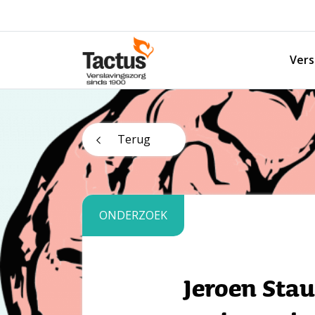
Spring naar content
Vers
Tactus Verslavingszorg
Terug
ONDERZOEK
Jeroen Stau