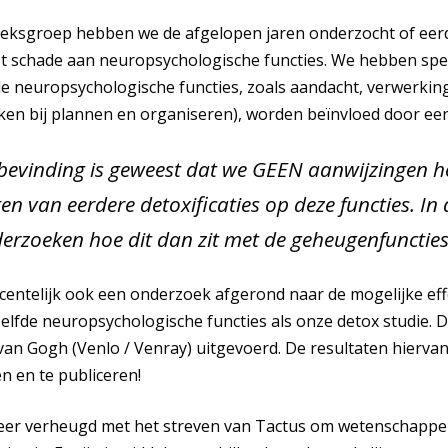
ksgroep hebben we de afgelopen jaren onderzocht of eerde
ot schade aan neuropsychologische functies. We hebben spe
e neuropsychologische functies, zoals aandacht, verwerkin
kken bij plannen en organiseren), worden beïnvloed door eerd
 bevinding is geweest dat we GEEN aanwijzingen
ten van eerdere detoxificaties op deze functies. In
erzoeken hoe dit dan zit met de geheugenfuncties
entelijk ook een onderzoek afgerond naar de mogelijke eff
elfde neuropsychologische functies als onze detox studie.
an Gogh (Venlo / Venray) uitgevoerd. De resultaten hierv
 en te publiceren!
 zeer verheugd met het streven van Tactus om wetenschappe