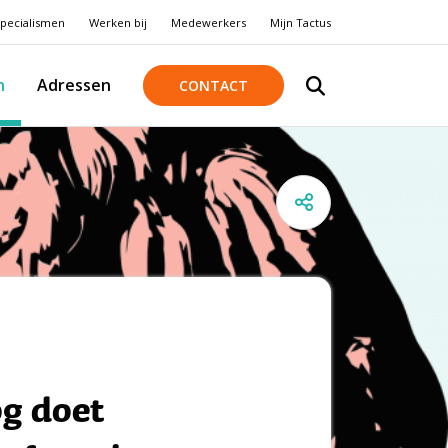
pecialismen
Werken bij
Medewerkers
Mijn Tactus
n
Adressen
CONTACT
og doet