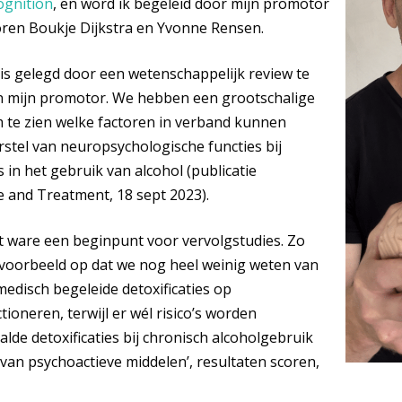
ognition
, en word ik begeleid door mijn promotor
oren Boukje Dijkstra en Yvonne Rensen.
sis gelegd door een wetenschappelijk review te
 en mijn promotor. We hebben een grootschalige
 te zien welke factoren in verband kunnen
stel van neuropsychologische functies bij
in het gebruik van alcohol (publicatie
 and Treatment, 18 sept 2023).
t ware een beginpunt voor vervolgstudies. Zo
jvoorbeeld op dat we nog heel weinig weten van
medisch begeleide detoxificaties op
ioneren, terwijl er wél risico’s worden
lde detoxificaties bij chronisch alcoholgebruik
tie van psychoactieve middelen’, resultaten scoren,