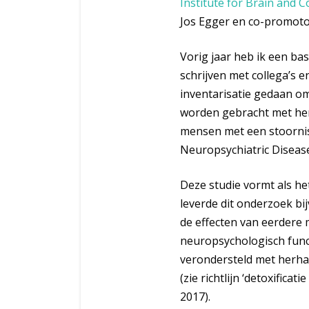
Institute for Brain and C
Jos Egger en co-promot
Vorig jaar heb ik een ba
schrijven met collega’s
inventarisatie gedaan om
worden gebracht met her
mensen met een stoornis 
Neuropsychiatric Disease
Deze studie vormt als he
leverde dit onderzoek bi
de effecten van eerdere 
neuropsychologisch funct
verondersteld met herhaa
(zie richtlijn ‘detoxifica
2017).