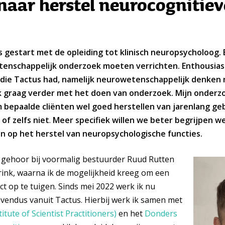
aar herstel neurocognitiev
us gestart met de opleiding tot klinisch neuropsycholoog.
tenschappelijk onderzoek moeten verrichten. Enthousias
e die Tactus had, namelijk neurowetenschappelijk denken
ik graag verder met het doen van onderzoek. Mijn onderzo
 bepaalde cliënten wel goed herstellen van jarenlang ge
of zelfs niet
.
Meer specifiek willen we beter begrijpen w
en op het herstel van neuropsychologische functies.
gehoor bij voormalig bestuurder Ruud Rutten
rink, waarna ik de mogelijkheid kreeg om een
t op te tuigen. Sinds mei 2022 werk ik nu
vendus vanuit Tactus. Hierbij werk ik samen met
tute of Scientist Practitioners)
en het
Donders