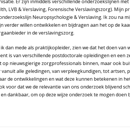
isatie. Er zijn inmiddels verschillende onderzoekslijnen met
th, LVB & Verslaving, Forensische Verslavingszorg). Mijn 
onderzoekslijn Neuropsychologie & Verslaving. Ik zou na mi
n verder willen ontwikkelen en bijdragen aan het op de kaar
orgaanbieder in de verslavingszorg.
g ik dan mede als praktijkopleider, zien we dat het doen van
nt is van verschillende postdoctorale opleidingen en een z
 op nieuwsgierige zorgprofessionals binnen, maar ook buit
 vanuit alle geledingen, van verpleegkundigen, tot artsen,
aar de ontwikkelingen en wat deze kunnen betekenen in het
ok voor dat we de relevantie van ons onderzoek blijvend sch
 en dankbaar, om op deze wijze onderzoek te mogen doen 