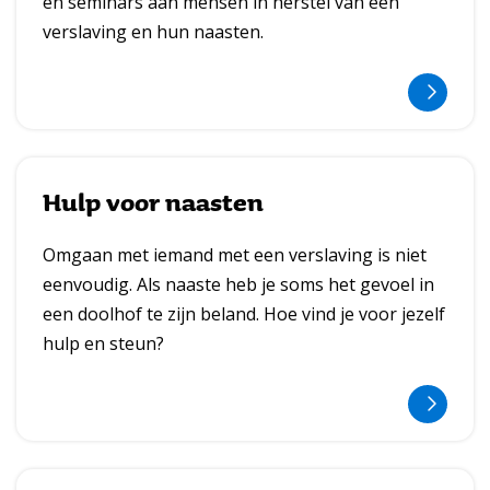
en seminars aan mensen in herstel van een
verslaving en hun naasten.
L
e
Hulp voor naasten
e
Omgaan met iemand met een verslaving is niet
s
eenvoudig. Als naaste heb je soms het gevoel in
m
een doolhof te zijn beland. Hoe vind je voor jezelf
e
hulp en steun?
e
r
t
L
e