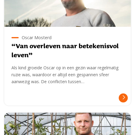
e
e
r
r
l
e
Oscar Mosterd
“Van overleven naar betekenisvol
e
leven”
s
Als kind groeide Oscar op in een gezin waar regelmatig
m
ruzie was, waardoor er altijd een gespannen sfeer
e
aanwezig was. De conflicten tussen…
e
r