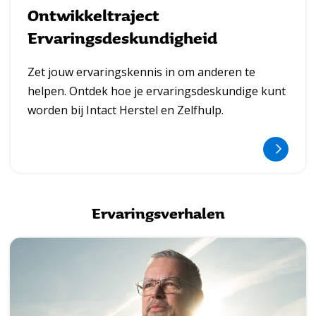
e
Ontwikkeltraject
s
e
Ervaringsdeskundigheid
t
s
Zet jouw ervaringskennis in om anderen te
m
helpen. Ontdek hoe je ervaringsdeskundige kunt
e
worden bij Intact Herstel en Zelfhulp.
e
r
l
L
e
e
Ervaringsverhalen
e
e
s
s
m
m
e
e