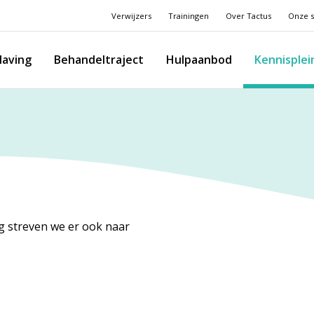
Verwijzers
Trainingen
Over Tactus
Onze s
laving
Behandeltraject
Hulpaanbod
Kennisplei
rg streven we er ook naar