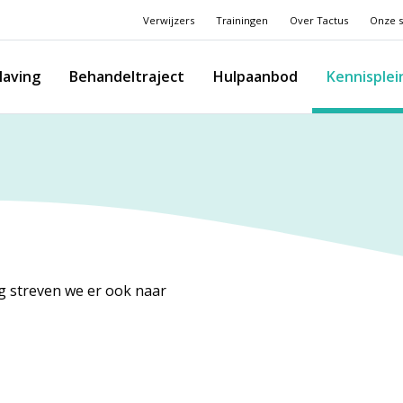
Verwijzers
Trainingen
Over Tactus
Onze s
laving
Behandeltraject
Hulpaanbod
Kennisplei
rg streven we er ook naar