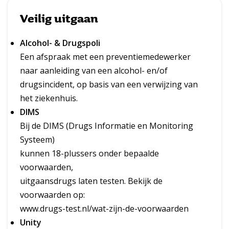
Veilig uitgaan
e
e
Alcohol- & Drugspoli
s
Een afspraak met een preventiemedewerker
m
naar aanleiding van een alcohol- en/of
drugsincident, op basis van een verwijzing van
e
het ziekenhuis.
e
DIMS
r
Bij de DIMS (Drugs Informatie en Monitoring
Systeem)
o
kunnen 18-plussers onder bepaalde
v
voorwaarden,
e
uitgaansdrugs laten testen. Bekijk de
r
voorwaarden op:
www.drugs-test.nl/wat-zijn-de-voorwaarden
T
Unity