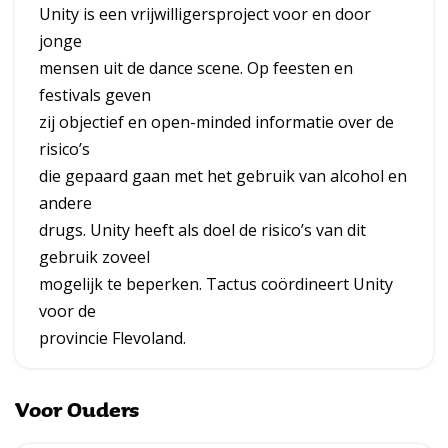
a
Unity is een vrijwilligersproject voor en door
l
jonge
mensen uit de dance scene. Op feesten en
k
festivals geven
’
zij objectief en open-minded informatie over de
n
risico’s
die gepaard gaan met het gebruik van alcohol en
J
andere
o
drugs. Unity heeft als doel de risico’s van dit
y
gebruik zoveel
mogelijk te beperken. Tactus coördineert Unity
voor de
provincie Flevoland.
Voor Ouders