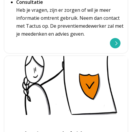
Consultatie
Heb je vragen, zijn er zorgen of wil je meer
informatie omtrent gebruik. Neem dan contact
met Tactus op. De preventiemedewerker zal met
je meedenken en advies geven.
C
o
n
t
a
c
t