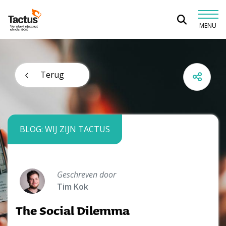
Spring naar content
MENU
Tactus Verslavingszorg
Terug
BLOG: WIJ ZIJN TACTUS
Geschreven door
Tim Kok
The Social Dilemma