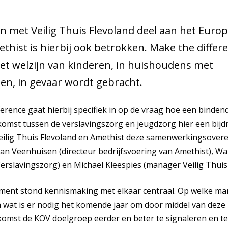
 met Veilig Thuis Flevoland deel aan het Europ
thist is hierbij ook betrokken. Make the differe
et welzijn van kinderen, in huishoudens met
en, in gevaar wordt gebracht.
ference gaat hierbij specifiek in op de vraag hoe een binden
st tussen de verslavingszorg en jeugdzorg hier een bijd
eilig Thuis Flevoland en Amethist deze samenwerkingsove
an Veenhuisen (directeur bedrijfsvoering van Amethist), Wa
erslavingszorg) en Michael Kleespies (manager Veilig Thuis 
oment stond kennismaking met elkaar centraal. Op welke ma
 wat is er nodig het komende jaar om door middel van deze
mst de KOV doelgroep eerder en beter te signaleren en t