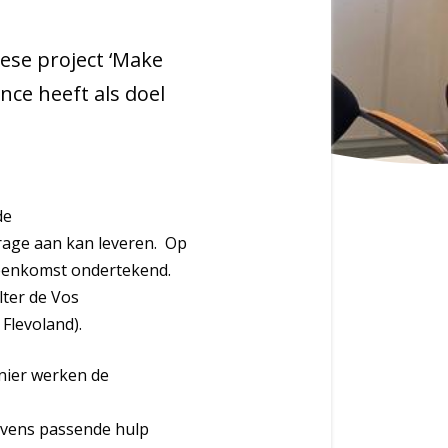
ese project ‘Make
nce heeft als doel
de
rage aan kan leveren. Op
reenkomst ondertekend.
lter de Vos
Flevoland).
nier werken de
evens passende hulp