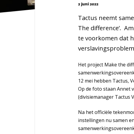
2 juni 2022
Tactus neemt samen
The difference’. Ame
te voorkomen dat h
verslavingsproblem
Het project Make the dif
samenwerkingsovereenkom
12 mei hebben Tactus, V
Op de foto staan Annet v
(divisiemanager Tactus V
Na het officiële tekenm
instellingen nu samen en
samenwerkingsovereenko