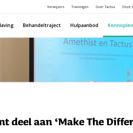
Verwijzers
Trainingen
Over Tactus
Onze s
laving
Behandeltraject
Hulpaanbod
Kennisplei
t deel aan ‘Make The Diffe