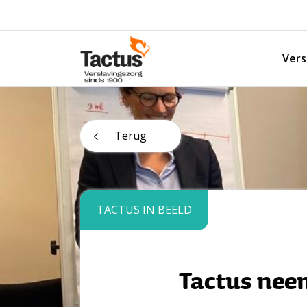
Spring naar content
Vers
Tactus Verslavingszorg
Terug
TACTUS IN BEELD
Tactus neem