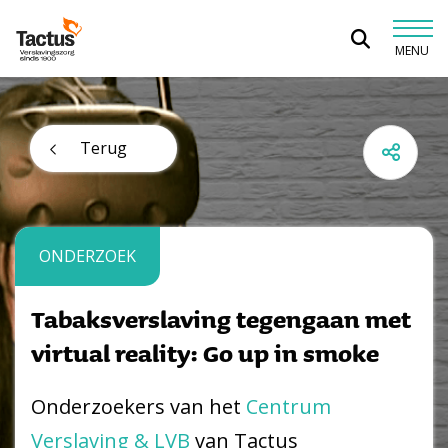
Spring naar content
MENU
Tactus Verslavingszorg
Terug
ONDERZOEK
Tabaksverslaving tegengaan met
virtual reality: Go up in smoke
Onderzoekers van het
Centrum
Verslaving & LVB
van Tactus