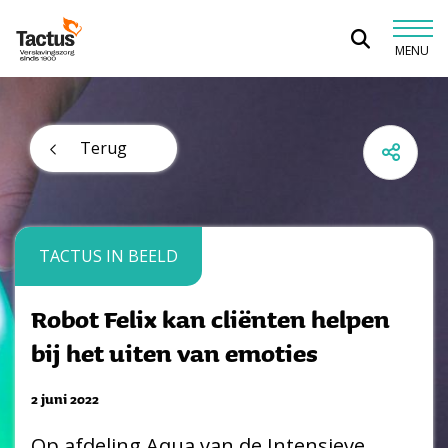
Spring naar content
MENU
Tactus Verslavingszorg
Terug
TACTUS IN BEELD
Robot Felix kan cliënten helpen
bij het uiten van emoties
2 juni 2022
Op afdeling Aqua van de Intensieve