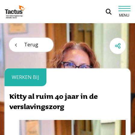
Spring naar content
MENU
Tactus Verslavingszorg
Terug
WERKEN BIJ
Kitty al ruim 40 jaar in de
verslavingszorg