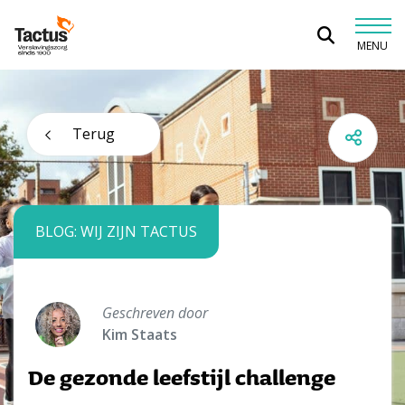
Spring naar content
MENU
Tactus Verslavingszorg
Terug
BLOG: WIJ ZIJN TACTUS
Geschreven door
Kim Staats
De gezonde leefstijl challenge