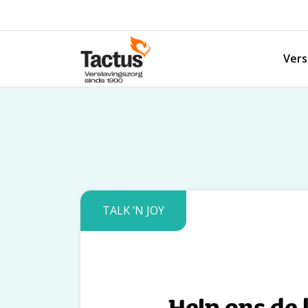
Spring naar content
Vers
Tactus Verslavingszorg
TALK ’N JOY
Help ons de