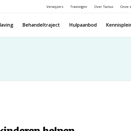
Verwijzers
Trainingen
Over Tactus
Onze s
laving
Behandeltraject
Hulpaanbod
Kennisplei
 kinderen helpen