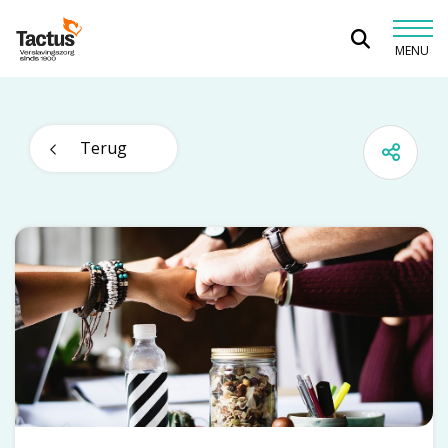
Spring naar content
MENU
Tactus Verslavingszorg
Terug