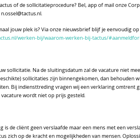
actus of de sollicitatieprocedure? Bel, app of mail onze Cor
 n.ossel@tactus.nl.
emaal jouw plek is? Via onze nieuwsbrief blijf je eenvoudig 
actus.nl/werken-bij/waarom-werken-bij-tactus/#aanmeldfor
w sollicitatie. Na de sluitingsdatum zal de vacature niet mee
schikte) sollicitaties zijn binnengekomen, dan behouden wi
iten. Bij indiensttreding vragen wij een verklaring omtrent g
vacature wordt niet op prijs gesteld.
rg is de cliënt geen verslaafde maar een mens met een versl
us zich op de kracht en mogelijkheden van mensen. Oploss