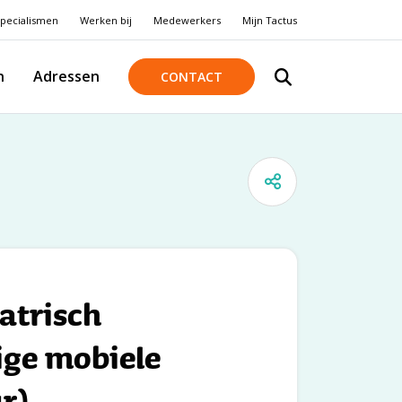
pecialismen
Werken bij
Medewerkers
Mijn Tactus
n
Adressen
CONTACT
atrisch
ige mobiele
r)