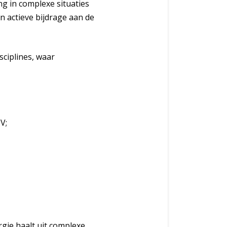
ng in complexe situaties
n actieve bijdrage aan de
sciplines, waar
V;
rgie haalt uit complexe