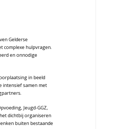
even Gelderse
et complexe hulpvragen.
seerd en onnodige
doorplaatsing in beeld
de intensief samen met
gpartners.
 Opvoeding, Jeugd-GGZ,
het dichtbij organiseren
 denken buiten bestaande