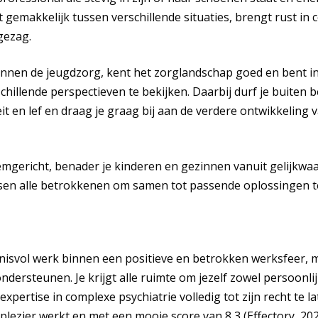
 gemakkelijk tussen verschillende situaties, brengt rust in 
gezag.
binnen de jeugdzorg, kent het zorglandschap goed en bent i
chillende perspectieven te bekijken. Daarbij durf je buiten 
teit en lef en draag je graag bij aan de verdere ontwikkelin
mgericht, benader je kinderen en gezinnen vanuit gelijkwaa
sen alle betrokkenen om samen tot passende oplossingen 
enisvol werk binnen een positieve en betrokken werksfeer, m
ndersteunen. Je krijgt alle ruimte om jezelf zowel persoonlij
xpertise in complexe psychiatrie volledig tot zijn recht te 
 plezier werkt en met een mooie score van 8,3 (Effectory, 202