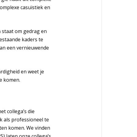
complexe casuïstiek en
n staat om gedrag en
bestaande kaders te
g van een vernieuwende
rdigheid en weet je
te komen.
et collega’s die
k als professioneel te
laten komen. We vinden
5) laten onze collega’s