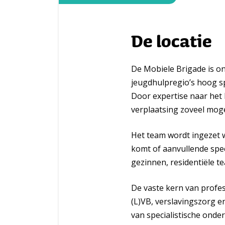
De locatie
De Mobiele Brigade is on
jeugdhulpregio’s hoog s
Door expertise naar het
verplaatsing zoveel mog
Het team wordt ingezet wa
komt of aanvullende spec
gezinnen, residentiële t
De vaste kern van profes
(L)VB, verslavingszorg en
van specialistische onde