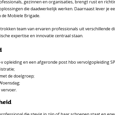
ofessionals, gezinnen en organisaties, brengt rust en richti
lossingen die daadwerkelijk werken. Daarnaast lever je ee
n de Mobiele Brigade.
etrokken team van ervaren professionals uit verschillende di
ische expertise en innovatie centraal staan.
d
v opleiding en een afgeronde post hbo vervolgopleiding SP
stratie;
 met de doelgroep;
 Woensdag;
 vervoer.
heid
rofessional die stevig in zijn of haar schoenen staat en ene