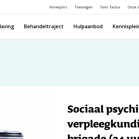
Verwijzers
Trainingen
Over Tactus
Onze s
laving
Behandeltraject
Hulpaanbod
Kennisplei
Sociaal psychi
verpleegkund
brigade (24 uu