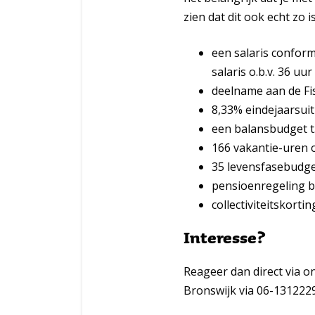
zien dat dit ook echt zo 
een salaris conform
salaris o.b.v. 36 uu
deelname aan de Fi
8,33% eindejaarsuit
een balansbudget t.w
166 vakantie-uren o
35 levensfasebudget
pensioenregeling b
collectiviteitskort
Interesse?
Reageer dan direct via 
Bronswijk via 06-131222