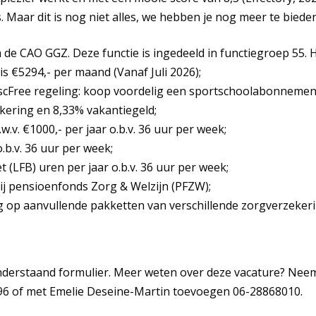
is. Maar dit is nog niet alles, we hebben je nog meer te bieden
 de CAO GGZ. Deze functie is ingedeeld in functiegroep 55.
r is €5294,- per maand (Vanaf Juli 2026);
scFree regeling: koop voordelig een sportschoolabonnement,
kering en 8,33% vakantiegeld;
.v. €1000,- per jaar o.b.v. 36 uur per week;
.b.v. 36 uur per week;
 (LFB) uren per jaar o.b.v. 36 uur per week;
ij pensioenfonds Zorg & Welzijn (PFZW);
ing op aanvullende pakketten van verschillende zorgverzeker
onderstaand formulier. Meer weten over deze vacature? Nee
96 of met Emelie Deseine-Martin toevoegen 06-28868010.