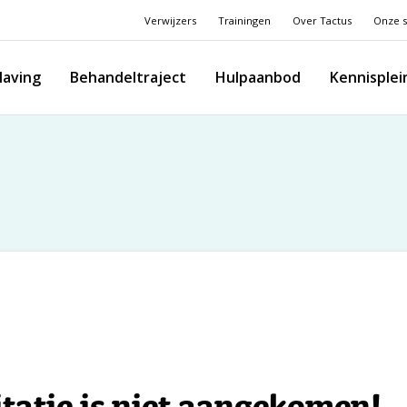
Verwijzers
Trainingen
Over Tactus
Onze s
laving
Behandeltraject
Hulpaanbod
Kennisplei
citatie is niet aangekomen!