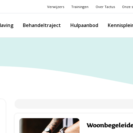
Verwijzers
Trainingen
Over Tactus
Onze s
laving
Behandeltraject
Hulpaanbod
Kennisplei
Woonbegeleide