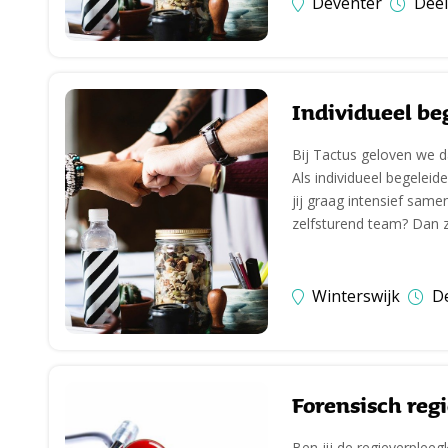
Deventer
Deel
Individueel be
Bij Tactus geloven we da
Als individueel begeleide
jij graag intensief sam
zelfsturend team? Dan zi
Winterswijk
De
Forensisch reg
Ben jij de regieverplee