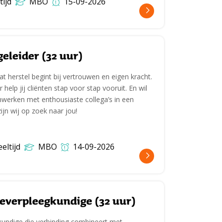
tijd
MBO
15-09-2026
geleider (32 uur)
t herstel begint bij vertrouwen en eigen kracht.
r help jij cliënten stap voor stap vooruit. En wil
enwerken met enthousiaste collega’s in een
jn wij op zoek naar jou!
eltijd
MBO
14-09-2026
ieverpleegkundige (32 uur)
gkundige die verbinding combineert met