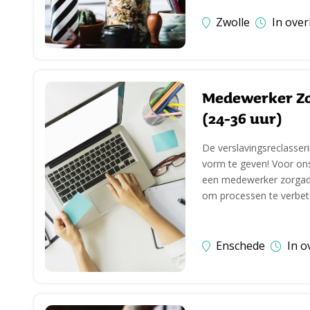
Zwolle
In over
Medewerker Zo
(24-36 uur)
De verslavingsreclasser
vorm te geven! Voor on
een medewerker zorgadmi
om processen te verbete
Enschede
In o