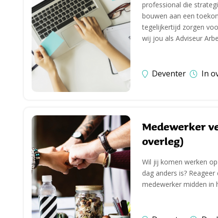
professional die strateg
bouwen aan een toekom
tegelijkertijd zorgen v
wij jou als Adviseur Arb
Deventer
In o
Medewerker vei
overleg)
Wil jij komen werken op
dag anders is? Reageer 
medewerker midden in h