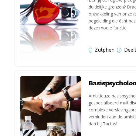
duidelijke grenzen? Draa
ontwikkeling van onze (d
begeleiding die écht pa
deze mooie functie.
Zutphen
Deelt
Basispsycholoo
Ambitieuze basispsychol
gespecialiseerd multidis
complexe verslavingsprob
verbinden aan de ambiti
dan bij Tactus!