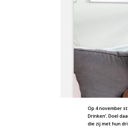
Op 4 november star
Drinken’. Doel da
die zij met hun d