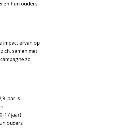
deren hun ouders
e impact ervan op
 zich, samen met
e campagne zo
9 jaar is
jn
0-17 jaar)
hun ouders