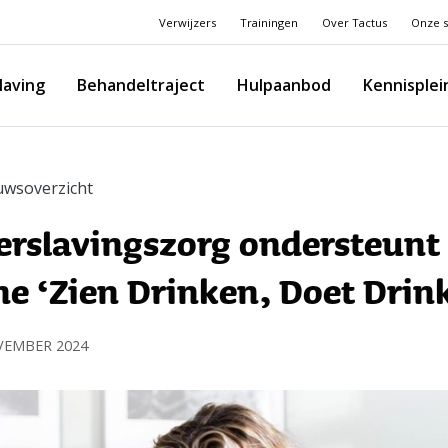
Verwijzers
Trainingen
Over Tactus
Onze s
laving
Behandeltraject
Hulpaanbod
Kennisplei
uwsoverzicht
erslavingszorg ondersteunt
 ‘Zien Drinken, Doet Drin
VEMBER 2024