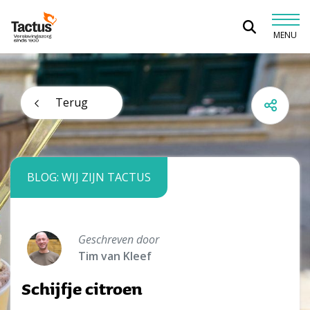
Spring naar content
MENU
Tactus Verslavingszorg
Terug
BLOG: WIJ ZIJN TACTUS
Geschreven door
Tim van Kleef
Schijfje citroen