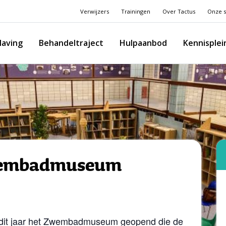
Verwijzers
Trainingen
Over Tactus
Onze s
laving
Behandeltraject
Hulpaanbod
Kennisplei
wembadmuseum
e dit jaar het Zwembadmuseum geopend die de