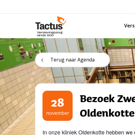
Spring naar content
Vers
Tactus Verslavingszorg
Terug naar Agenda
Bezoek Z
28
Oldenkotte
november
In onze kliniek Oldenkotte hebben w