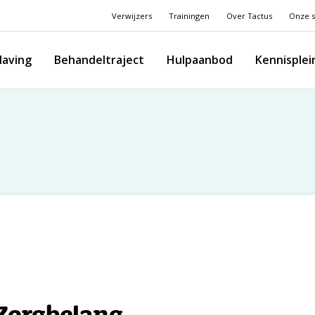
Verwijzers
Trainingen
Over Tactus
Onze s
laving
Behandeltraject
Hulpaanbod
Kennisplei
Zorgbelang