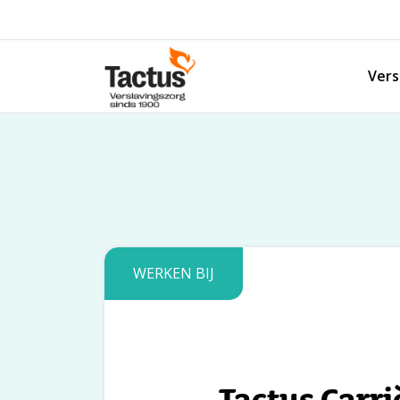
Spring naar content
Vers
Tactus Verslavingszorg
WERKEN BIJ
Tactus Carri