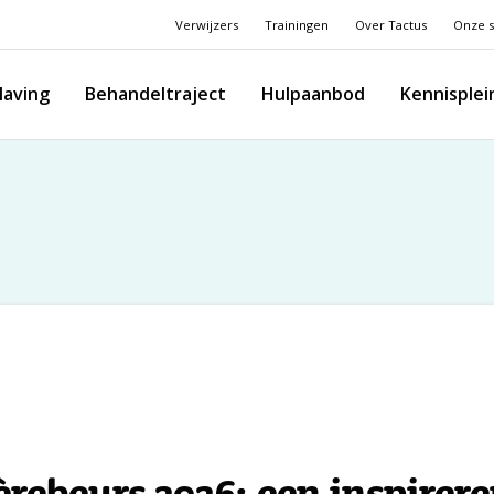
Verwijzers
Trainingen
Over Tactus
Onze s
laving
Behandeltraject
Hulpaanbod
Kennisplei
èrebeurs 2026: een inspire