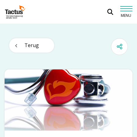
Spring naar content
MENU
Tactus Verslavingszorg
Terug