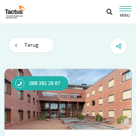
Spring naar content
MENU
Tactus Verslavingszorg
Terug
088 382 28 87