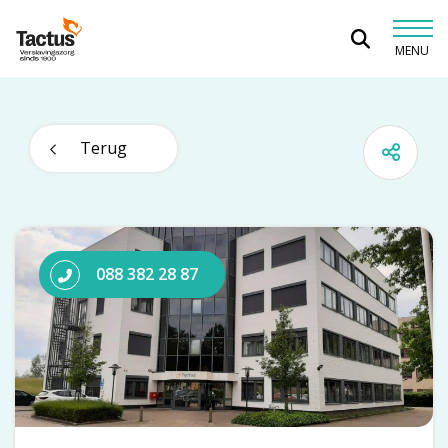
Spring naar content
MENU
Tactus Verslavingszorg
Terug
088 382 28 87