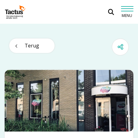
Spring naar content
MENU
Tactus Verslavingszorg
Terug