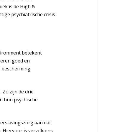
iek is de High &
tige psychiatrische crisis
vironment betekent
keren goed en
n bescherming
 Zo zijn de drie
an hun psychische
Verslavingszorg aan dat
. Hiervoor is vervolgens