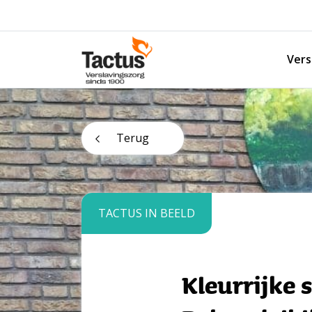
Spring naar content
Vers
Tactus Verslavingszorg
Terug
TACTUS IN BEELD
Kleurrijke 