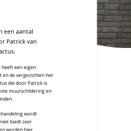
n een aantal
or Patrick van
actus.
l heeft een eigen
t en de vergezichten het
tus die door Patrick is
rote muurschildering en
inden.
behandeling wordt
niek biedt zeer
ten worden hier