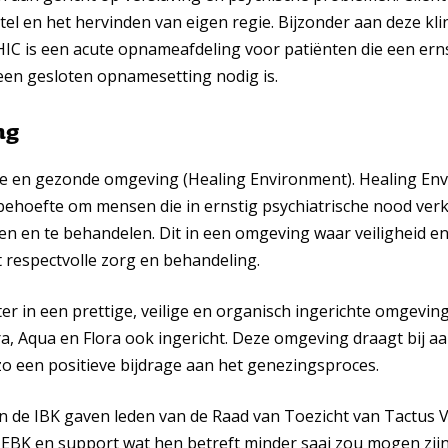
el en het hervinden van eigen regie. Bijzonder aan deze klin
HIC is een acu­te op­na­me­afdeling voor patiënten die een erns
en gesloten opnamesetting nodig is.
ng
ije en gezonde omgeving (Healing Environment). Healing En
 behoefte om mensen die in ernstig psychiatrische nood ver
n en te behandelen. Dit in een omgeving waar veiligheid e
respectvolle zorg en behandeling.
er in een prettige, veilige en organisch ingerichte omgeving.
, Aqua en Flora ook ingericht. Deze omgeving draagt bij a
o een positieve bijdrage aan het genezingsproces.
in de IBK gaven leden van de Raad van Toezicht van Tactus 
EBK en support wat hen betreft minder saai zou mogen zijn