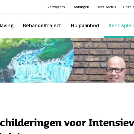
Verwijzers
Trainingen
Over Tactus
Onze s
laving
Behandeltraject
Hulpaanbod
Kennisplei
schilderingen voor Intensie