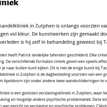
iniek
andelkliniek in Zutphen is onlangs voorzien va
ngen vol kleur. De kunstwerken zijn gemaakt do
erleden is hij zelf in behandeling geweest bij T
en heeft Patrick landelijke taferelen geschilderd. Elke cirke
ng. De verschillende formaten cirkels geven een speels effec
e naar buiten kunt kijken. Dit is niet de enige kunst bij Tac
dakliniek in Zutphen is de dagbesteding voorzien van een g
k in Apeldoorn zijn onder andere twee wandschilderingen te v
iniek is een gesloten verslavingskliniek in Zutphen, waar 
aving en mogelijk andere psychische problematiek. Deze kli
 aan gericht op verslaving en psychische problemen. Cliën