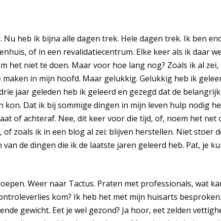
. Nu heb ik bijna alle dagen trek. Hele dagen trek. Ik ben e
enhuis, of in een revalidatiecentrum. Elke keer als ik daar w
 het niet te doen. Maar voor hoe lang nog? Zoals ik al zei, 
aken in mijn hoofd. Maar gelukkig. Gelukkig heb ik geleerd
rie jaar geleden heb ik geleerd en gezegd dat de belangrijks
een kon. Dat ik bij sommige dingen in mijn leven hulp nodig he
laat of achteraf. Nee, dit keer voor die tijd, of, noem het net
 of zoals ik in een blog al zei: blijven herstellen. Niet stoer 
van de dingen die ik de laatste jaren geleerd heb. Pat, je kun
roepen. Weer naar Tactus. Praten met professionals, wat k
ntroleverlies kom? Ik heb het met mijn huisarts besproken. 
nde gewicht. Eet je wel gezond? Ja hoor, eet zelden vettighe