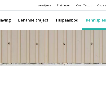
Verwijzers
Trainingen
Over Tactus
Onze s
laving
Behandeltraject
Hulpaanbod
Kennisplei