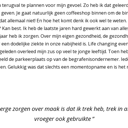
n terugval te plannen voor mijn gevoel. Zo heb ik dat geleerd.
even. Je gaat natuurlijk geen coffeeshop binnen om de bin
 dat allemaal niet! En hoe het komt denk ik ook wel te weten
an best. Ik heb de laatste jaren hard gewerkt aan van alle
 jaar heb ik zorgen. Over mijn eigen gezondheid, de gezond
 een dodelijke ziekte in onze nabijheid is. Life changing ev
 geleden overleed mijn zus op veel te jonge leeftijd. Toen heb
eeld de parkeerplaats op van de begrafenisondernemer. Iede
toen. Gelukkig was dat slechts een momentopname en is het
rge zorgen over maak is dat ik trek heb, trek in al
vroeger ook gebruikte