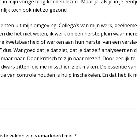
lie in mijn vorige blog konden lezen. Maar ja, als je in je een
enlijk toch ook niet zo gezond.
imenten uit mijn omgeving. Collega’s van mijn werk, deelnem
en die het niet weten, ik werk op een herstelplein waar m
che kwetsbaarheid of werken aan hun herstel van een versl
 dus. Wat goed dat je dat ziet, dat je dat zelf analyseert en 
 maar naar. Door kritisch te zijn naar mezelf. Door eerlijk te 
e dwars zitten, die me misschien ziek maken. De essentie van
ntie van controle houden is hulp inschakelen. En dat heb ik 
iste velden zijn gemarkeerd met
*