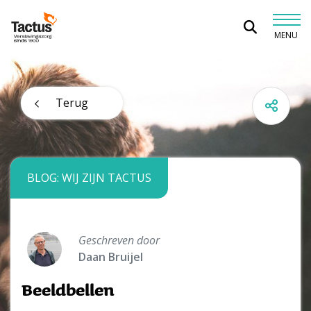
Spring naar content
MENU
Tactus Verslavingszorg
Terug
BLOG: WIJ ZIJN TACTUS
Geschreven door
Daan Bruijel
Beeldbellen