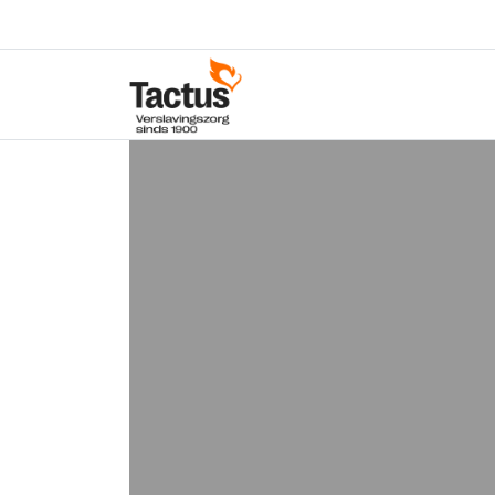
Spring naar content
Tactus Verslavingszorg