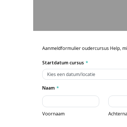
Aanmeldformulier oudercursus Help, mij
Startdatum cursus
*
Naam
*
Voornaam
Achtern